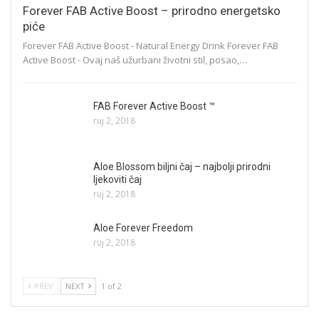
Forever FAB Active Boost – prirodno energetsko
piće
Forever FAB Active Boost - Natural Energy Drink Forever FAB
Active Boost - Ovaj naš užurbani životni stil, posao,…
FAB Forever Active Boost ™
ruj 2, 2018
Aloe Blossom biljni čaj – najbolji prirodni
ljekoviti čaj
ruj 2, 2018
Aloe Forever Freedom
ruj 2, 2018
PREV
NEXT
1 of 2