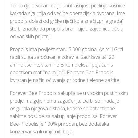
Toliko djelotvoran, da je unutrašnjost pčelinje košnice
katkada sigurnija od većine operacijskih dvorana. Ime
propolis dolazi od grčke riječi koja znači „prije grada“
što bi značilo da propolis brani cijelu zajednicu pčela
od vanjskih prijetnji.
Propolis ima povijest staru 5.000 godina. Asirci i Grci
rabili su ga za očuvanje zdravlja. Sadržavajući 22
aminokiseline, vitamine B-kompleksa i pojačan s
dodatkom matične mliječi, Forever Bee Propolis
izvrstan je način očuvanja prirodne tjelesne zaštite.
Forever Bee Propolis sakuplja se u visokim pustinjskim
predjelima gdje nema zagađenja. Da bi se i nadalje
osigurala njegova čistoća, koriste se patentirane
sabirne posude za sakupljanje propolisa. Forever
Bee-Propolis je 100% prirodan, bez dodataka
konzervansa ili umjetnih boja.