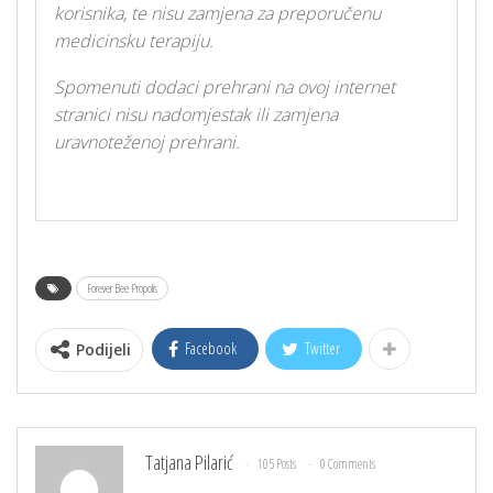
korisnika, te nisu zamjena za preporučenu
medicinsku terapiju.
Spomenuti dodaci prehrani na ovoj internet
stranici nisu nadomjestak ili zamjena
uravnoteženoj prehrani.
Forever Bee Propolis
Facebook
Twitter
Podijeli
Tatjana Pilarić
105 Posts
0 Comments