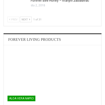
Forever Bee Honey – hranjivi zaslađivač
stu 2, 2018
PREV
NEXT
1 of 31
FOREVER LIVING PRODUCTS
ALOA VERA NAPICI