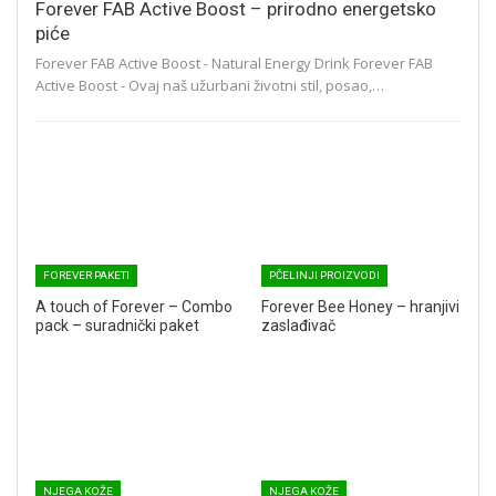
Forever FAB Active Boost – prirodno energetsko
piće
Forever FAB Active Boost - Natural Energy Drink Forever FAB
Active Boost - Ovaj naš užurbani životni stil, posao,…
FOREVER PAKETI
PČELINJI PROIZVODI
A touch of Forever – Combo
Forever Bee Honey – hranjivi
pack – suradnički paket
zaslađivač
NJEGA KOŽE
NJEGA KOŽE