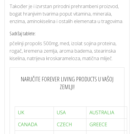
Također je i izvrstan prirodni prehrambeni proizvod,
bogat hranjivim tvarima poput vitamina, minerala,
enzima, aminokiselina i ostalih elemenata u tragovima.
Sadržaj tablete:
pčelinji propolis 500mg, med, izolat sojina proteina,
rogač, kremena zemlja, aroma badema, stearinska
kiselina, natrijeva kroskarameloza, matična mliječ.
NARUČITE FOREVER LIVING PRODUCTS U VAŠOJ
ZEMLJI!
UK
USA
AUSTRALIA
CANADA
CZECH
GREECE