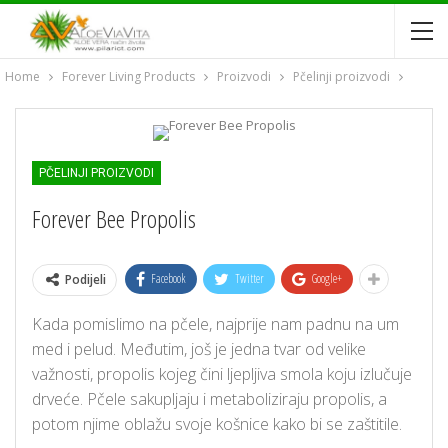
Home
Forever Living Products
Proizvodi
Pčelinji proizvodi
PČELINJI PROIZVODI
Forever Bee Propolis
Facebook
Twitter
Google+
Podijeli
Kada pomislimo na pčele, najprije nam padnu na um
med i pelud. Međutim, još je jedna tvar od velike
važnosti, propolis kojeg čini ljepljiva smola koju izlučuje
drveće. Pčele sakupljaju i metaboliziraju propolis, a
potom njime oblažu svoje košnice kako bi se zaštitile.