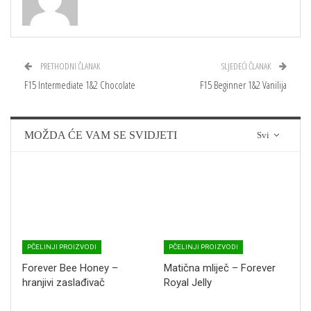
PRETHODNI ČLANAK
SLJEDEĆI ČLANAK
F15 Intermediate 1&2 Chocolate
F15 Beginner 1&2 Vanilija
MOŽDA ĆE VAM SE SVIDJETI
Svi
PČELINJI PROIZVODI
PČELINJI PROIZVODI
Forever Bee Honey –
Matična mliječ – Forever
hranjivi zaslađivač
Royal Jelly