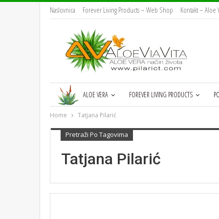
Naslovnica
Forever Living Products – Web Shop
Kontakt – Aloe V
ALOE VERA
FOREVER LIVING PRODUCTS
P
Home
Tatjana Pilarić
Pretraži Po Tagovima
Tatjana Pilarić