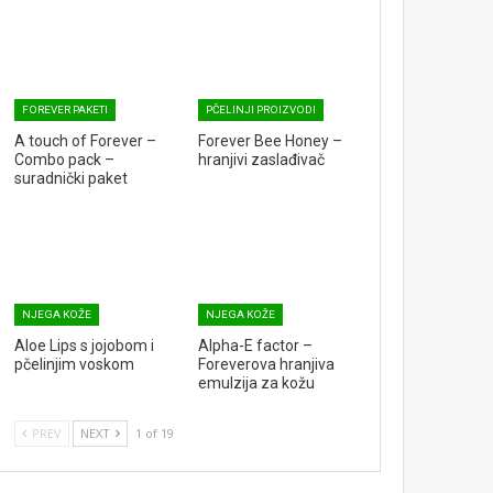
FOREVER PAKETI
PČELINJI PROIZVODI
A touch of Forever –
Forever Bee Honey –
Combo pack –
hranjivi zaslađivač
suradnički paket
NJEGA KOŽE
NJEGA KOŽE
Aloe Lips s jojobom i
Alpha-E factor –
pčelinjim voskom
Foreverova hranjiva
emulzija za kožu
PREV
NEXT
1 of 19