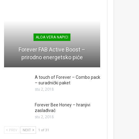
ALOA VERA NAPICI
Forever FAB Active Boost –
prirodno energetsko piće
A touch of Forever – Combo pack
– suradnički paket
stu 2, 2018
Forever Bee Honey – hranjivi
zaslađivač
stu 2, 2018
PREV
NEXT
1 of 31