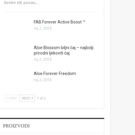
životni stil, posao,…
FAB Forever Active Boost ™
ruj 2, 2018
Aloe Blossom biljni čaj – najbolji
prirodni ljekoviti čaj
ruj 2, 2018
Aloe Forever Freedom
ruj 2, 2018
PREV
NEXT
1 of 2
PROIZVODI