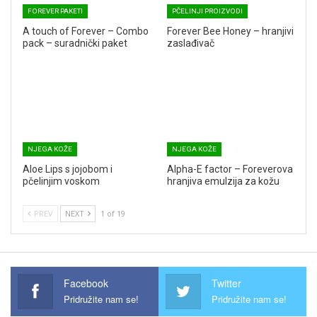
FOREVER PAKETI
PČELINJI PROIZVODI
A touch of Forever – Combo
Forever Bee Honey – hranjivi
pack – suradnički paket
zaslađivač
NJEGA KOŽE
NJEGA KOŽE
Aloe Lips s jojobom i
Alpha-E factor – Foreverova
pčelinjim voskom
hranjiva emulzija za kožu
PREV
NEXT
1 of 19
Facebook
Twitter
Pridružite nam se!
Pridružite nam se!