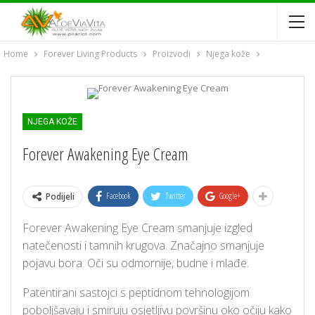
Home
Forever Living Products
Proizvodi
Njega kože
NJEGA KOŽE
Forever Awakening Eye Cream
Facebook
Twitter
Google+
Podijeli
Forever Awakening Eye Cream smanjuje izgled
natečenosti i tamnih krugova. Značajno smanjuje
pojavu bora. Oči su odmornije, budne i mlađe.
Patentirani sastojci s peptidnom tehnologijom
poboljšavaju i smiruju osjetljivu površinu oko očiju kako