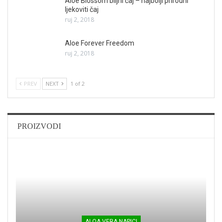
Aloe Blossom biljni čaj – najbolji prirodni
ljekoviti čaj
ruj 2, 2018
Aloe Forever Freedom
ruj 2, 2018
PREV
NEXT
1 of 2
PROIZVODI
ALOA VERA NAPICI