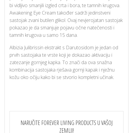
bi vidljivo smanjili izgled crta i bora, te tamnih krugova.
Awakening Eye Cream također sadrži jedinstveni
sastojak zvani butilen glikol. Ovaj nevjerojatan sastojak
pokazao je da smanjuje pojavu očne natečenosti i
tamnih krugova u samo 15 dana.
Albizia Julibrissin ekstrakt s Darutosidom je jedan od
prvih sastojaka te vrste koji je dokazao aktivaciju i
zatezanje gornjeg kapka. To znači da ova snažna
kombinacija sastojaka rješava gornji kapak i nježnu
kožu oko očiju kako bi se stvorio kompletni učinak.
NARUČITE FOREVER LIVING PRODUCTS U VAŠOJ
ZEMLJI!