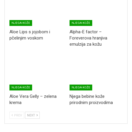
NJEGA KOŽE
NJEGA KOŽE
Aloe Lips s jojobom i
Alpha-E factor –
pčelinjim voskom
Foreverova hranjiva
emulzija za kožu
NJEGA KOŽE
NJEGA KOŽE
Aloe Vera Gelly – zelena
Njega bebine kože
krema
prirodnim proizvodima
PREV
NEXT