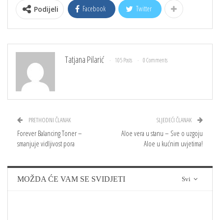
Facebook
Twitter
Podijeli
Tatjana Pilarić
105 Posts
0 Comments
PRETHODNI ČLANAK
SLJEDEĆI ČLANAK
Forever Balancing Toner –
Aloe vera u stanu – Sve o uzgoju
smanjuje vidljivost pora
Aloe u kućnim uvjetima!
MOŽDA ĆE VAM SE SVIDJETI
Svi